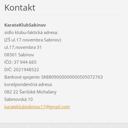
Kontakt
KarateKlubSabinov
sídlo klubu-faktická adresa:
(ZŠ ul.17.novembra Sabinov)
ul.17.novembra 31
08301 Sabinov
IČO: 37 944 665
DIČ: 2021948522
Bankové spojenie: SK8809000000000505072763
korešpondenčná adresa:
082 22 Šarišské Michaľany
Sabinovská 10
karatekl
ubsabino
v17@gmai
l.com