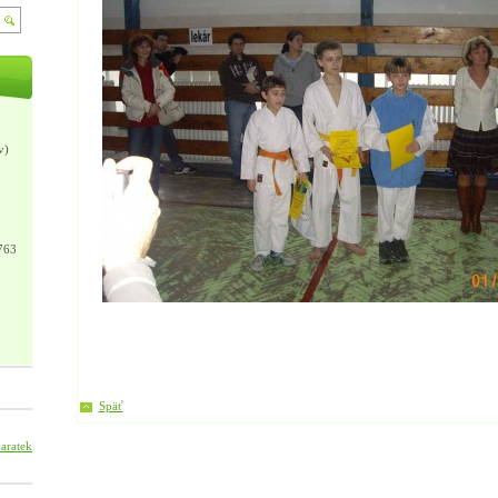
v)
763
Späť
arateklub.sabinov?