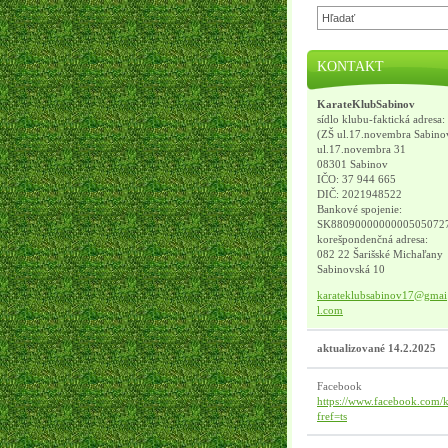
KONTAKT
KarateKlubSabinov
sídlo klubu-faktická adresa:
(ZŠ ul.17.novembra Sabino
ul.17.novembra 31
08301 Sabinov
IČO: 37 944 665
DIČ: 2021948522
Bankové spojenie:
SK8809000000000505072
korešpondenčná adresa:
082 22 Šarišské Michaľany
Sabinovská 10
karatekl
ubsabino
v17@gmai
l.com
aktualizované 14.2.2025
Facebook
https://www.facebook.com/k
fref=ts