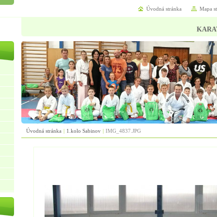
Úvodná stránka
Mapa s
KARA
Úvodná stránka
|
1.kolo Sabinov
|
IMG_4837.JPG