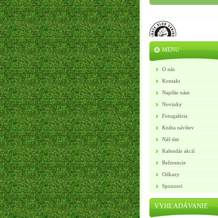
MENU
O nás
Kontakt
Napíšte nám
Novinky
Fotogaléria
Kniha návštev
Náš tím
Kalendár akcií
Referencie
Odkazy
Sponzori
VYHĽADÁVANIE