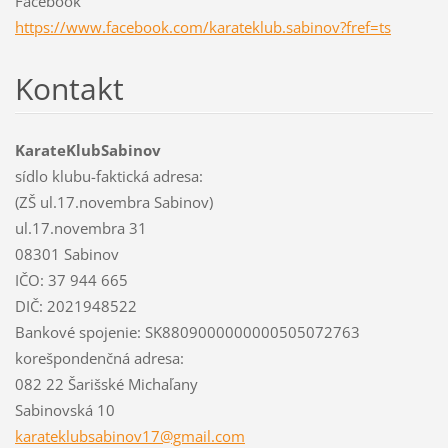
Facebook
https://www.facebook.com/karateklub.sabinov?fref=ts
Kontakt
KarateKlubSabinov
sídlo klubu-faktická adresa:
(ZŠ ul.17.novembra Sabinov)
ul.17.novembra 31
08301 Sabinov
IČO: 37 944 665
DIČ: 2021948522
Bankové spojenie: SK8809000000000505072763
korešpondenčná adresa:
082 22 Šarišské Michaľany
Sabinovská 10
karatekl
ubsabino
v17@gmai
l.com