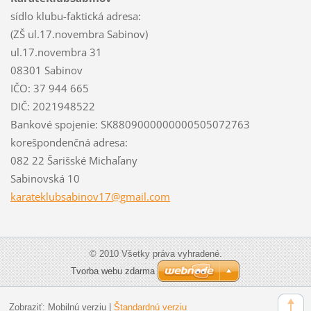
sídlo klubu-faktická adresa:
(ZŠ ul.17.novembra Sabinov)
ul.17.novembra 31
08301 Sabinov
IČO: 37 944 665
DIČ: 2021948522
Bankové spojenie: SK8809000000000505072763
korešpondenčná adresa:
082 22 Šarišské Michaľany
Sabinovská 10
karatekl
ubsabino
v17@gmai
l.com
© 2010 Všetky práva vyhradené.
Tvorba webu zdarma
Zobraziť:
Mobilnú verziu
|
Štandardnú verziu