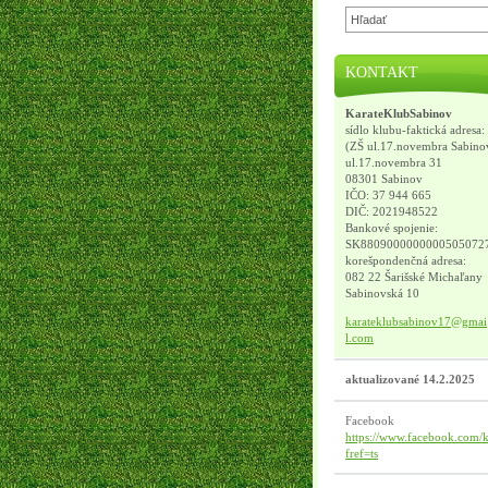
KONTAKT
KarateKlubSabinov
sídlo klubu-faktická adresa:
(ZŠ ul.17.novembra Sabino
ul.17.novembra 31
08301 Sabinov
IČO: 37 944 665
DIČ: 2021948522
Bankové spojenie:
SK8809000000000505072
korešpondenčná adresa:
082 22 Šarišské Michaľany
Sabinovská 10
karatekl
ubsabino
v17@gmai
l.com
aktualizované 14.2.2025
Facebook
https://www.facebook.com/k
fref=ts