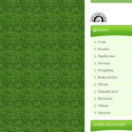
MENU
O nás
Kontakt
Napíšte nám
Novinky
Fotogaléria
Kniha návštev
Náš tím
Kalendár akcií
Referencie
Odkazy
Sponzori
VYHĽADÁVANIE