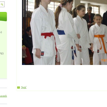
v)
763
Späť
arateklub.sabinov?