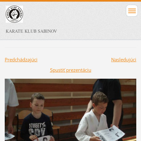
KARATE KLUB SABINOV
Predchádzajúci
Nasledujúci
Spustiť prezentáciu