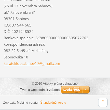
(ZŠ ul.17.novembra Sabinov)
ul.17.novembra 31
08301 Sabinov
IČO: 37 944 665
DIČ: 2021948522
Bankové spojenie: SK8809000000000505072763
korešpondenčná adresa:
082 22 Šarišské Michaľany
Sabinovská 10
karatekl
ubsabino
v17@gmai
l.com
© 2010 Všetky práva vyhradené.
Tvorba web stránok zdarma
Zobraziť:
Mobilnú verziu
|
Štandardnú verziu