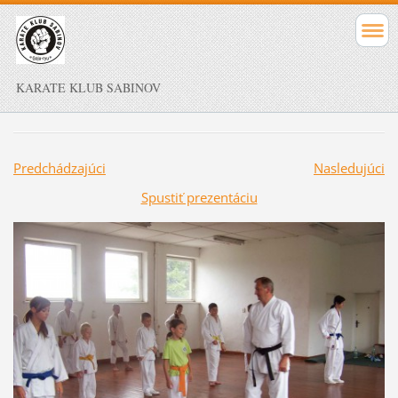
KARATE KLUB SABINOV
Predchádzajúci
Nasledujúci
Spustiť prezentáciu