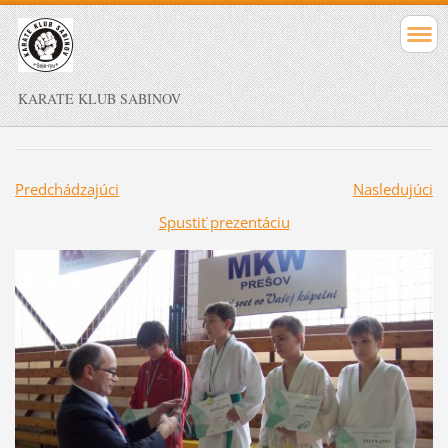
KARATE KLUB SABINOV
Predchádzajúci
Nasledujúci
Spustiť prezentáciu