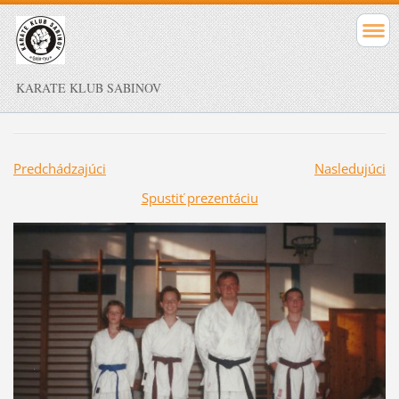
KARATE KLUB SABINOV
Predchádzajúci
Nasledujúci
Spustiť prezentáciu