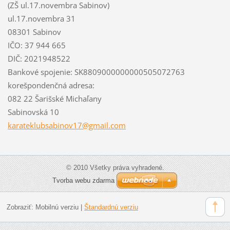
(ZŠ ul.17.novembra Sabinov)
ul.17.novembra 31
08301 Sabinov
IČO: 37 944 665
DIČ: 2021948522
Bankové spojenie: SK8809000000000505072763
korešpondenčná adresa:
082 22 Šarišské Michaľany
Sabinovská 10
karatekl
ubsabino
v17@gmai
l.com
© 2010 Všetky práva vyhradené.
Tvorba webu zdarma
Zobraziť:
Mobilnú verziu
|
Štandardnú verziu