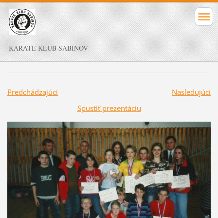
KARATE KLUB SABINOV
Predchádzajúci
Nasledujúci
Spustiť prezentáciu