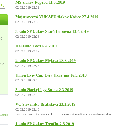
MS žiakov Poprad 11.5.2019
02.02.2019 22:31
Majstrovstvá VUKABU žiakov Košice 27.4.2019
02.02.2019 22:30
3.kolo SP žiakov Stará Lubovna 13.4.2019
02.02.2019 22:28
v)
Harasuto Lodž 6.4.2019
02.02.2019 22:27
2.kolo SP žiakov Myjava 23.3.2019
763
02.02.2019 22:26
Union Lviv Cup Lviv Ukrajina 16.3.2019
02.02.2019 22:20
3.kolo žiackej ligy Snina 2.3.2019
02.02.2019 22:19
VC Slovenska Bratislava 23.2.2019
02.02.2019 22:16
https://www.karate.sk/1338/39-rocnik-velkej-ceny-slovenska
arateklub.sabinov?
1.kolo SP žiakov Trenčín-2.3.2019