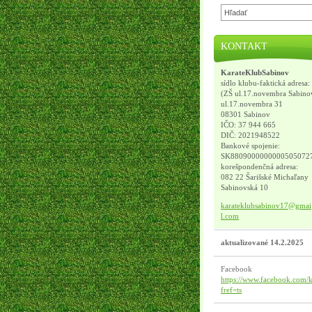
KONTAKT
KarateKlubSabinov
sídlo klubu-faktická adresa:
(ZŠ ul.17.novembra Sabino
ul.17.novembra 31
08301 Sabinov
IČO: 37 944 665
DIČ: 2021948522
Bankové spojenie:
SK8809000000000505072
korešpondenčná adresa:
082 22 Šarišské Michaľany
Sabinovská 10
karatekl
ubsabino
v17@gmai
l.com
aktualizované 14.2.2025
Facebook
https://www.facebook.com/k
fref=ts