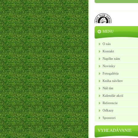
MENU
O nás
Kontakt
Napíšte nám
Novinky
Fotogaléria
Kniha návštev
Náš tím
Kalendár akcií
Referencie
Odkazy
Sponzori
VYHĽADÁVANIE