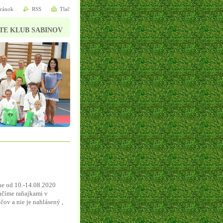
tránok
RSS
Tlač
TE KLUB SABINOV
ne od 10.-14.08.2020
ončíme raňajkami v
čov a nie je nahlásený ,