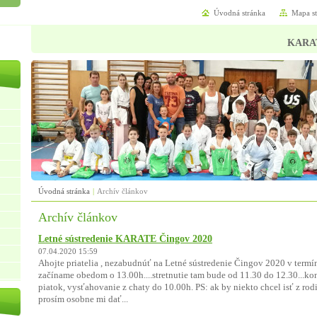
Úvodná stránka
Mapa s
KARA
Úvodná stránka
|
Archív článkov
Archív článkov
Letné sústredenie KARATE Čingov 2020
07.04.2020 15:59
Ahojte priatelia , nezabudnúť na Letné sústredenie Čingov 2020 v termí
začíname obedom o 13.00h....stretnutie tam bude od 11.30 do 12.30...k
piatok, vysťahovanie z chaty do 10.00h. PS: ak by niekto chcel isť z rodi
prosím osobne mi dať...