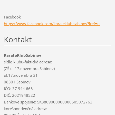
Facebook
https://www.facebook.com/karateklub.sabinov?fref=ts
Kontakt
KarateKlubSabinov
sídlo klubu-faktická adresa:
(ZŠ ul.17.novembra Sabinov)
ul.17.novembra 31
08301 Sabinov
IČO: 37 944 665
DIČ: 2021948522
Bankové spojenie: SK8809000000000505072763
korešpondenčná adresa: