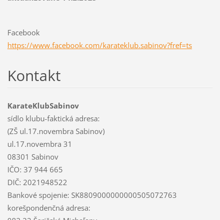
Facebook
https://www.facebook.com/karateklub.sabinov?fref=ts
Kontakt
KarateKlubSabinov
sídlo klubu-faktická adresa:
(ZŠ ul.17.novembra Sabinov)
ul.17.novembra 31
08301 Sabinov
IČO: 37 944 665
DIČ: 2021948522
Bankové spojenie: SK8809000000000505072763
korešpondenčná adresa: