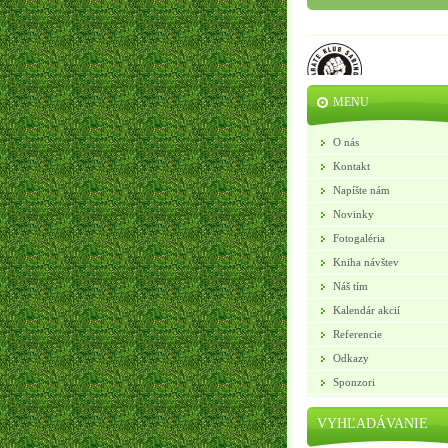
MENU
O nás
Kontakt
Napíšte nám
Novinky
Fotogaléria
Kniha návštev
Náš tím
Kalendár akcií
Referencie
Odkazy
Sponzori
VYHĽADÁVANIE