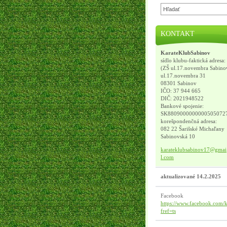
KONTAKT
KarateKlubSabinov
sídlo klubu-faktická adresa:
(ZŠ ul.17.novembra Sabino
ul.17.novembra 31
08301 Sabinov
IČO: 37 944 665
DIČ: 2021948522
Bankové spojenie:
SK8809000000000505072
korešpondenčná adresa:
082 22 Šarišské Michaľany
Sabinovská 10
karatekl
ubsabino
v17@gmai
l.com
aktualizované 14.2.2025
Facebook
https://www.facebook.com/k
fref=ts