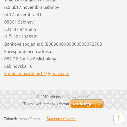
(ZŠ ul.17.novembra Sabinov)
ul.17.novembra 31
08301 Sabinov
IČO: 37 944 665
DIČ: 2021948522
Bankové spojenie: SK8809000000000505072763
korešpondenčná adresa:
082 22 Šarišské Michaľany
Sabinovská 10
karatekl
ubsabino
v17@gmai
l.com
© 2010 Všetky práva vyhradené.
Tvorba web stránok zdarma
Zobraziť:
Mobilnú verziu
|
Štandardnú verziu