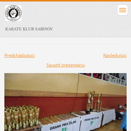
KARATE KLUB SABINOV
Predchádzajúci
Nasledujúci
Spustiť prezentáciu