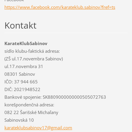
https://www.facebook.com/karateklub.sabinov?fref=ts
Kontakt
KarateKlubSabinov
sídlo klubu-faktická adresa:
(ZŠ ul.17.novembra Sabinov)
ul.17.novembra 31
08301 Sabinov
IČO: 37 944 665
DIČ: 2021948522
Bankové spojenie: SK8809000000000505072763
korešpondenčná adresa:
082 22 Šarišské Michaľany
Sabinovská 10
karatekl
ubsabino
v17@gmai
l.com