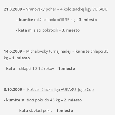
21.3.2009
–
Vranovský pohár
– 4.kolo žiackej ligy VUKABU
–
kumite
ml.žiaci pokročilí 35 kg
-
3. miesto
- kata
ml.žiaci pokročilí –
3. miesto
14.6.2009
–
Michalovský turnaj nádejí
–
kumite
chlapci 35
kg –
1. miesto
-
kata
– chlapci 10-12 rokov –
1.miesto
3.10.2009 –
Košice - žiacka liga VUKABU
Jugo Cup
-
kumite
st. žiaci pokr.do 45 kg –
2. miesto
-
kata
st. žiaci pokr. –
1.miesto