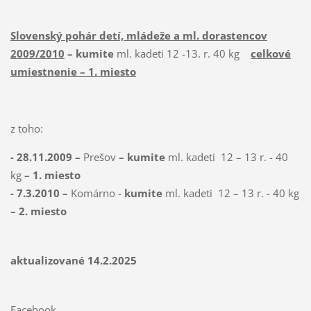
Slovenský pohár detí, mládeže a ml. dorastencov
2009/2010
– kumite
ml. kadeti 12 -13. r. 40 kg
celkové
umiestnenie – 1. miesto
z toho:
- 28.11.2009 –
Prešov
– kumite
ml. kadeti
12 – 13 r. - 40
kg
– 1. miesto
- 7.3.2010 –
Komárno -
kumite
ml. kadeti
12 – 13 r. - 40 kg
– 2. miesto
aktualizované 14.2.2025
Facebook