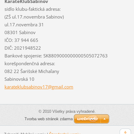
KarateKlubSabinov
sídlo klubu-faktická adresa:
(ZŠ ul.17.novembra Sabinov)
ul.17.novembra 31
08301 Sabinov
IČO: 37 944 665
DIČ: 2021948522
Bankové spojenie: SK8809000000000505072763
korešpondenčná adresa:
082 22 Šarišské Michaľany
Sabinovská 10
karatekl
ubsabino
v17@gmai
l.com
© 2010 Všetky práva vyhradené.
Tvorba web stránok zdarma